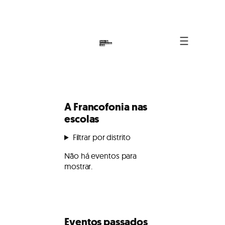
Saltar
para
o
conteúdo
A Francofonia nas
escolas
Filtrar por distrito
Não há eventos para
mostrar.
Eventos passados