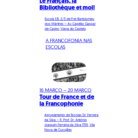
Le Français, la
Bibliothèque et moi!
Escola E.B. 2/3 de Frei Bartolomeu
dos Mártires – Av. Capitão Gaspar
de Castro, Viana do Castelo
A FRANCOFONIA NAS
ESCOLAS
16 MARÇO – 20 MARÇO
Tour de France et de
la Francophonie
Agrupamento de Escolas Dr. Ferreira
da Silva – R. Prof. Dr. António
Joaquim Ferreira da Silva 1755, Vila
Nova de Cucujães