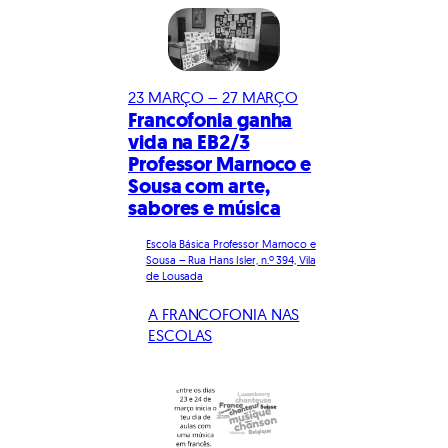
23 MARÇO – 27 MARÇO
Francofonia ganha
vida na EB2/3
Professor Marnoco e
Sousa com arte,
sabores e música
Escola Básica Professor Marnoco e
Sousa – Rua Hans Isler, n.º 394, Vila
de Lousada
A FRANCOFONIA NAS
ESCOLAS