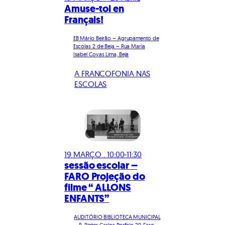
Amuse-toi en
Français!
EB Mário Beirão – Agrupamento de
Escolas 2 de Beja – Rua Maria
Isabel Covas Lima, Beja
A FRANCOFONIA NAS
ESCOLAS
19 MARÇO . 10:00-11:30
sessão escolar –
FARO Projeção do
filme “ ALLONS
ENFANTS”
AUDITÓRIO BIBLIOTECA MUNICIPAL
– R. Pintor Carlos Porfirio 20, Faro