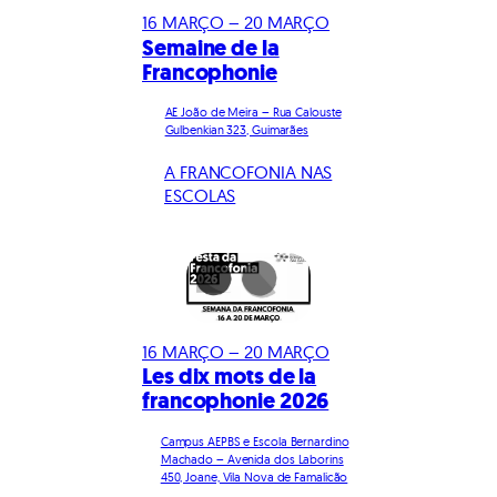
16 MARÇO – 20 MARÇO
Semaine de la
Francophonie
AE João de Meira – Rua Calouste
Gulbenkian 323, Guimarães
A FRANCOFONIA NAS
ESCOLAS
16 MARÇO – 20 MARÇO
Les dix mots de la
francophonie 2026
Campus AEPBS e Escola Bernardino
Machado – Avenida dos Laborins
450, Joane, Vila Nova de Famalicão