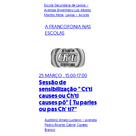
Escola Secundária de Lagoa –
Avenida Engenheiro Luís Alberto
Martins Mota,, Lagoa – Açores
A FRANCOFONIA NAS
ESCOLAS
25 MARÇO . 15:00-17:00
Sessão de
sensibilização " Ct'ti
causes ou Ch'ti
causes pô" ( Tu parles
ou pas Ch' ti?"
Auditório Amato Lusitano – avenida
Pedro Álvares Cabral, Castelo
Branco