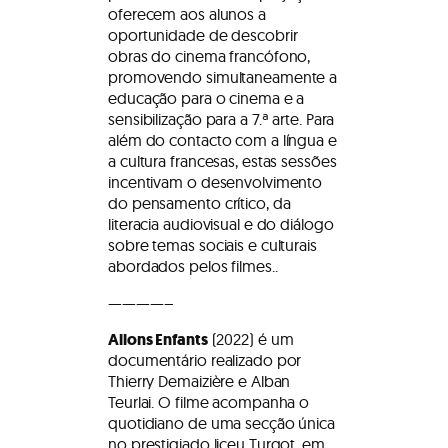
oferecem aos alunos a
oportunidade de descobrir
obras do cinema francófono,
promovendo simultaneamente a
educação para o cinema e a
sensibilização para a 7.ª arte. Para
além do contacto com a língua e
a cultura francesas, estas sessões
incentivam o desenvolvimento
do pensamento crítico, da
literacia audiovisual e do diálogo
sobre temas sociais e culturais
abordados pelos filmes..
————–
Allons Enfants
(2022) é um
documentário realizado por
Thierry Demaizière e Alban
Teurlai. O filme acompanha o
quotidiano de uma secção única
no prestigiado liceu Turgot, em