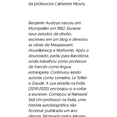
da professora Catherine Moury.
Benjamin Audoye nasceu em
Montpellier em 1982. Durante
seus estudos de direito,
escreveu em um blog e devorou
as obras de Maupassant,
Houellebecq e Nothomb. Após o
doutorado, partiu para Barcelona,
onde trabalhou como professor
de francês como língua
estrangeira. Continuou lendo
autores como Lemaitre, Le Tellier
e Gaudé. A sua estadia na Índia
(2019-2020) encorajou-o a voltar
a escrever. Começou aí Namastê
Sirji! Um professor na Índia, uma
história autobiográfica não
ficcional, publicada um ano
depois. Motivado pelos leitores,