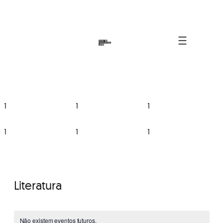
1
1
1
1
1
1
Literatura
Não existem eventos futuros.