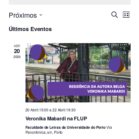
Navega
Nav
Próximos
Pesquisar
Lista
de
de
Selecione
visu
Últimos Eventos
a
pesquis
de
data.
e
Even
ABR
visualiz
20
2026
de
Eventos
20 Abril:15:00
a
22 Abril:19:30
Veronika Mabardi na FLUP
Faculdade de Letras da Universidade do Porto
Via
Panorâmica, s/n, Porto