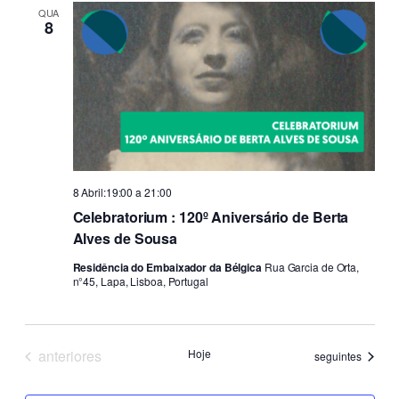
QUA
8
8 Abril:19:00
a
21:00
Celebratorium : 120º Aniversário de Berta
Alves de Sousa
Residência do Embaixador da Bélgica
Rua Garcia de Orta,
n°45, Lapa, Lisboa, Portugal
Eventos
anteriores
Hoje
Eventos
seguintes