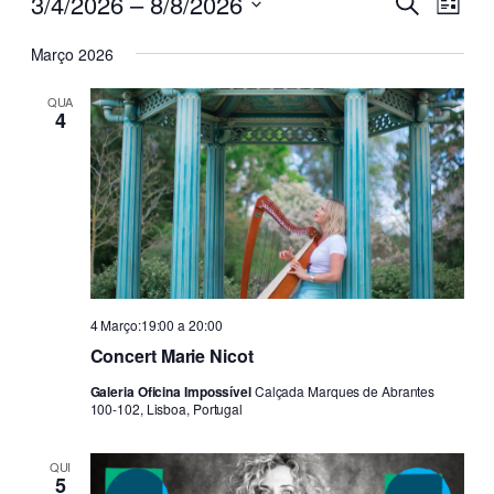
Eventos
Navega
3/4/2026
 – 
8/8/2026
Pesquisar
Lista
de
de
Selecione
visu
Março 2026
a
pesquis
de
data.
e
Even
QUA
4
visualiz
de
Eventos
4 Março:19:00
a
20:00
Concert Marie Nicot
Galeria Oficina Impossível
Calçada Marques de Abrantes
100-102, Lisboa, Portugal
QUI
5